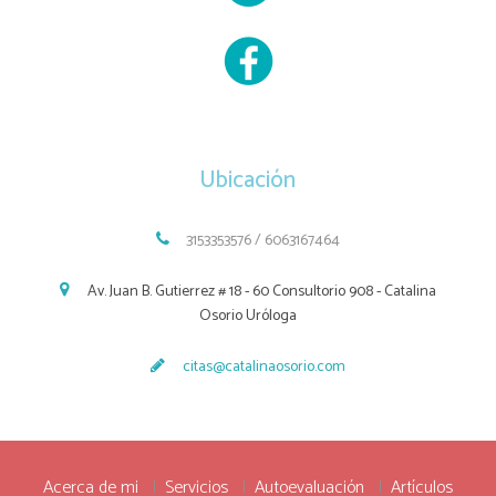
Ubicación
3153353576 / 6063167464
Av. Juan B. Gutierrez # 18 - 60 Consultorio 908 - Catalina
Osorio Uróloga
citas@catalinaosorio.com
Acerca de mi
Servicios
Autoevaluación
Artículos