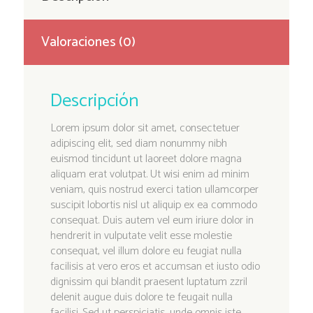
Valoraciones (0)
Descripción
Lorem ipsum dolor sit amet, consectetuer
adipiscing elit, sed diam nonummy nibh
euismod tincidunt ut laoreet dolore magna
aliquam erat volutpat. Ut wisi enim ad minim
veniam, quis nostrud exerci tation ullamcorper
suscipit lobortis nisl ut aliquip ex ea commodo
consequat. Duis autem vel eum iriure dolor in
hendrerit in vulputate velit esse molestie
consequat, vel illum dolore eu feugiat nulla
facilisis at vero eros et accumsan et iusto odio
dignissim qui blandit praesent luptatum zzril
delenit augue duis dolore te feugait nulla
facilisi. Sed ut perspiciatis, unde omnis iste