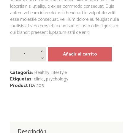
lobortis nisl ut aliquip ex ea commodo consequat. Duis
autem vel eum iriure dolor in hendrerit in vulputate velit
esse molestie consequat, vel illum dolore eu feugiat nulla
facilisis at vero eros et accumsan et iusto odio dignissim
qui blandit praesent luptatum zzril delenit.
Primary
Criminal
Añadir al carrito
Psychology
by
Phill
Categoría:
Healthy Lifestyle
Morris
cantidad
Etiquetas:
clinic
,
psychology
Product ID:
205
Descripción