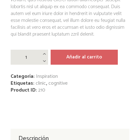
lobortis nisl ut aliquip ex ea commodo consequat. Duis
autem vel eum iriure dolor in hendrerit in vulputate velit
esse molestie consequat, vel illum dolore eu feugiat nulla
facilisis at vero eros et accumsan et iusto odio dignissim
qui blandit praesent luptatum zzril delenit.
Emerge
the
Añadir al carrito
Busy
Child
by
Categoría:
Inspiration
Steven
Gilbert
Etiquetas:
clinic
,
cognitive
cantidad
Product ID:
210
Descripción