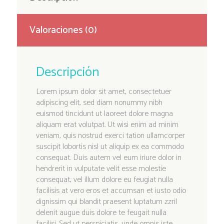
Valoraciones (0)
Descripción
Lorem ipsum dolor sit amet, consectetuer
adipiscing elit, sed diam nonummy nibh
euismod tincidunt ut laoreet dolore magna
aliquam erat volutpat. Ut wisi enim ad minim
veniam, quis nostrud exerci tation ullamcorper
suscipit lobortis nisl ut aliquip ex ea commodo
consequat. Duis autem vel eum iriure dolor in
hendrerit in vulputate velit esse molestie
consequat, vel illum dolore eu feugiat nulla
facilisis at vero eros et accumsan et iusto odio
dignissim qui blandit praesent luptatum zzril
delenit augue duis dolore te feugait nulla
facilisi. Sed ut perspiciatis, unde omnis iste